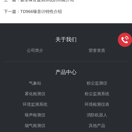
下一篇：
TD966噪音计特性介绍
关于我们
公司简介
荣誉资质
产品中心
气象站
粉尘监测仪
雾化检测仪
粉尘监测系统
环境监测系统
环境检测仪表
噪声检测仪
消防机器人
烟气检测仪
其他产品