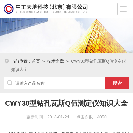
当前位置：
首页
>
技术文章
>
CWY30型钻孔瓦斯Q值测定仪
知识大全
CWY30型钻孔瓦斯Q值测定仪知识大全
更新时间：2018-01-24 点击次数：4050