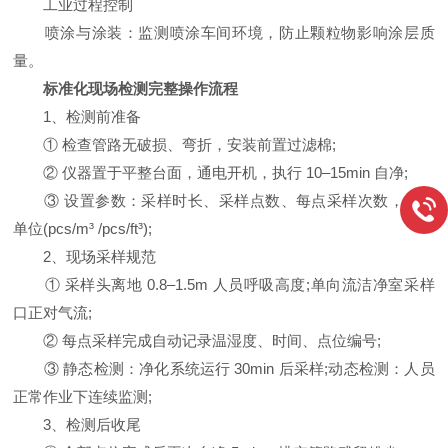
工业过程控制
喷涂与涂装：监测喷涂车间环境，防止颗粒物影响涂层质
量。
标准化现场检测完整操作流程
1、检测前准备
① 检查管路无破损、弯折，安装前置过滤棉;
② 仪器置于平整台面，通电开机，执行 10–15min 自净;
③ 设置参数：采样时长、采样点数、每点采样次数，切换
单位(pcs/m³ /pcs/ft³);
2、现场采样规范
① 采样头离地 0.8–1.5m 人员呼吸高度;单向流洁净室采样
口正对气流;
② 每点采样完成自动记录温湿度、时间、点位编号;
③ 静态检测：净化系统运行 30min 后采样;动态检测：人员
正常作业下连续监测;
3、检测后收尾