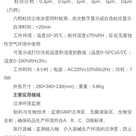
粒径分档：0.3μm、0.5μm、1μm、3μm、5μm、10μm
（六档）
六档粒径尘埃浓度同时检测，依次数字显示或自选粒径显示
自净时间：<20min
工作环境：温度10~35℃；相对湿度≤75%RH，应在无腐蚀
性空气环境中使用
可显示或打印当前温度和湿度的数值（温度0~50℃±0.5℃；
湿度0~100%RH±3%）
工作时间：8小时；电源：AC220V±10%50±2Hz；功耗：7
0W
外形尺寸：260×340×130(mm)；重量：4.8Kg
主要应用领域
洁净环境监测
制药与生物技术：监测GMP洁净室、无菌灌装区、生物安
全柜，确保药品生产环境符合A、B、C、D级标准。
医疗器械：监测植入物、介入器械生产环境的洁净度，防止