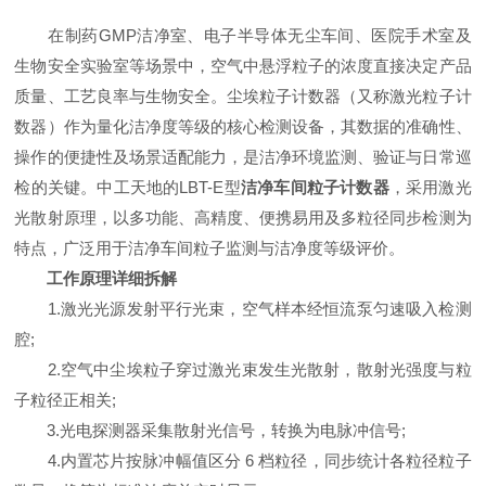
在制药GMP洁净室、电子半导体无尘车间、医院手术室及
生物安全实验室等场景中，空气中悬浮粒子的浓度直接决定产品
质量、工艺良率与生物安全。尘埃粒子计数器（又称激光粒子计
数器）作为量化洁净度等级的核心检测设备，其数据的准确性、
操作的便捷性及场景适配能力，是洁净环境监测、验证与日常巡
检的关键。中工天地的LBT-E型
洁净车间粒子计数器
，采用激光
光散射原理，以多功能、高精度、便携易用及多粒径同步检测为
特点，广泛用于洁净车间粒子监测与洁净度等级评价。
工作原理详细拆解
1.激光光源发射平行光束，空气样本经恒流泵匀速吸入检测
腔;
2.空气中尘埃粒子穿过激光束发生光散射，散射光强度与粒
子粒径正相关;
3.光电探测器采集散射光信号，转换为电脉冲信号;
4.内置芯片按脉冲幅值区分 6 档粒径，同步统计各粒径粒子