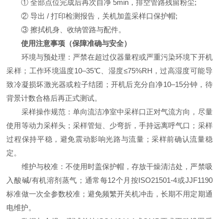
① 全部点位完成后再次自净 5min，排空管路残留粉尘;
② 导出 / 打印检测报告，关机加盖采样口保护帽;
③ 擦拭机身、收纳管路与配件。
使用注意事项（保障准确与安全）
环境与预处理：严禁在超过仪器量程或严重污染环境下开机
采样；工作环境温度10–35℃、湿度≤75%RH，过高湿度可能导
致冷凝损坏激光器或粒子结团；开机后充分自净10–15分钟，待
背景计数合格后再正式测试。
采样操作规范：单向流洁净室中采样口正对气流方向，尽量
使用等动力采样头；采样管短、少弯折，手持远离呼气口；采样
过程保持平稳，避免震动影响光路与流量；采样前确认流量稳
定。
维护与校准：不使用时盖保护帽，存放干燥清洁处，严禁吸
入酸碱/有机溶剂蒸气；通常每12个月按ISO21501-4或JJF1190
标准做一次全参数校准；避免频繁开关机冲击，长期不用定期通
电维护。