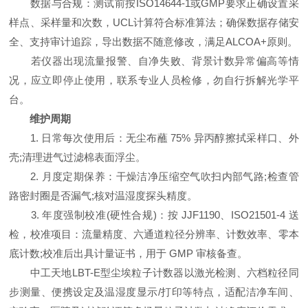
数据与合规：测试前按ISO14644-1或GMP要求正确设置采
样点、采样量和次数，UCL计算符合标准算法；确保数据存储安
全、支持审计追踪，导出数据不随意修改，满足ALCOA+原则。
若仪器出现流量报警、自净失败、背景计数异常偏高等情
况，应立即停止使用，联系专业人员检修，勿自行拆解光学平
台。
维护周期
1. 日常每次使用后：无尘布蘸 75% 异丙醇擦拭采样口、外
壳;清理进气过滤棉表面浮尘。
2. 月度定期保养：干燥洁净压缩空气吹扫内部气路;检查管
路密封圈是否漏气;核对温湿度探头精度。
3. 年度强制校准(硬性合规)：按 JJF1190、ISO21501-4 送
检，校准项目：流量精度、六通道粒径分辨率、计数效率、零本
底计数;校准后出具计量证书，用于 GMP 审核备查。
中工天地LBT-E型尘埃粒子计数器以激光检测、六档粒径同
步测量、便携设定及温湿度显示/打印等特点，适配洁净车间、