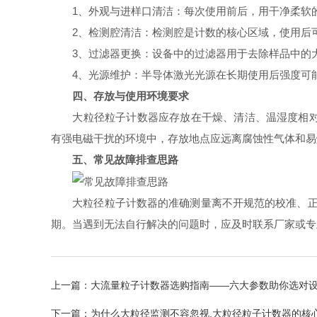
1、外观与进样口清洁：每次使用前后，用干净柔软的
2、检测腔清洁：检测腔是计数的核心区域，使用后可
3、过滤器更换：设备中的过滤器用于去除样品中的大
4、光源维护：半导体激光光源在长期使用后强度可能
四、存放与使用环境要求
大粒径粒子计数器应存放在干燥、清洁、温湿度相对稳定
有强电磁干扰的环境中，存放地点应远离腐蚀性气体和易
五、常见故障排查思路
大粒径粒子计数器的准确测量离不开规范的校准、正确的操
期。当遇到无法自行解决的问题时，应及时联系厂家或专
上一篇：
大流量粒子计数器选购指南——六大参数助你选对
下一篇：
为什么大粒径监测不容忽视,大粒径粒子计数器的核