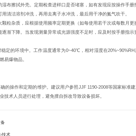
湿布擦拭外壳。定期检查进样口是否堵塞，如有发现应按操作手册
用清洁溶剂冲洗，再用去离子水冲洗，最后用干净的氮气吹干。
颗粒杂质，应根据使用频率定期更换（如每使用若干次或每数月更
逐渐下降。当发现测量异常或光源强度不足时，应及时按手册指示
的环境中。工作温度通常为0~40℃，相对湿度在20%~90%R
燃易爆物品。
作和定期的维护。建议用户参照JJF 1190-2008等国家标
业技术人员进行处理，避免擅自拆改导致设备损坏。
设备
心技术