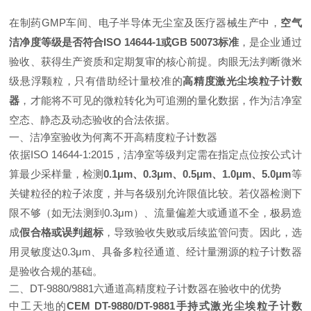
在制药GMP车间、电子半导体无尘室及医疗器械生产中，
空气
洁净度等级是否符合ISO 14644-1或GB 50073标准
，是企业通过
验收、获得生产资质和定期复审的核心前提。肉眼无法判断微米
级悬浮颗粒，只有借助经计量校准的
高精度激光尘埃粒子计数
器
，才能将不可见的微粒转化为可追溯的量化数据，作为洁净室
空态、静态及动态验收的合法依据。
一、洁净室验收为何离不开高精度粒子计数器
依据ISO 14644-1:2015，洁净室等级判定需在指定点位按公式计
算最少采样量，检测
0.1μm、0.3μm、0.5μm、1.0μm、5.0μm
等
关键粒径的粒子浓度，并与各级别允许限值比较。若仪器检测下
限不够（如无法测到0.3μm）、流量偏差大或通道不全，极易造
成
假合格或误判超标
，导致验收失败或后续监管问责。因此，选
用灵敏度达0.3μm、具备多粒径通道、经计量溯源的粒子计数器
是验收合规的基础。
二、DT-9880/9881六通道高精度粒子计数器在验收中的优势
中工天地的
CEM DT-9880/DT-9881手持式激光尘埃粒子计数