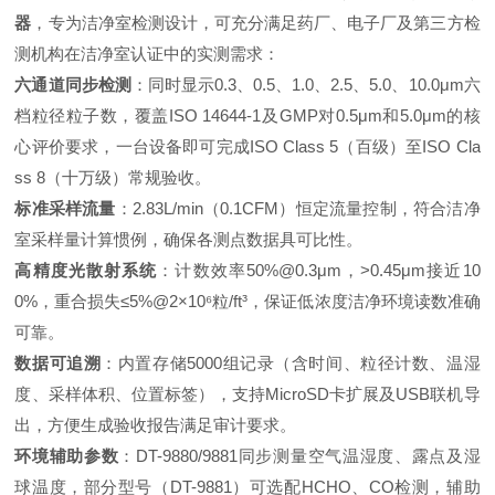
器
，专为洁净室检测设计，可充分满足药厂、电子厂及第三方检
测机构在洁净室认证中的实测需求：
六通道同步检测
：同时显示0.3、0.5、1.0、2.5、5.0、10.0μm六
档粒径粒子数，覆盖ISO 14644-1及GMP对0.5μm和5.0μm的核
心评价要求，一台设备即可完成ISO Class 5（百级）至ISO Cla
ss 8（十万级）常规验收。
标准采样流量
：2.83L/min（0.1CFM）恒定流量控制，符合洁净
室采样量计算惯例，确保各测点数据具可比性。
高精度光散射系统
：计数效率50%@0.3μm，>0.45μm接近10
0%，重合损失≤5%@2×10⁶粒/ft³，保证低浓度洁净环境读数准确
可靠。
数据可追溯
：内置存储5000组记录（含时间、粒径计数、温湿
度、采样体积、位置标签），支持MicroSD卡扩展及USB联机导
出，方便生成验收报告满足审计要求。
环境辅助参数
：DT-9880/9881同步测量空气温湿度、露点及湿
球温度，部分型号（DT-9881）可选配HCHO、CO检测，辅助