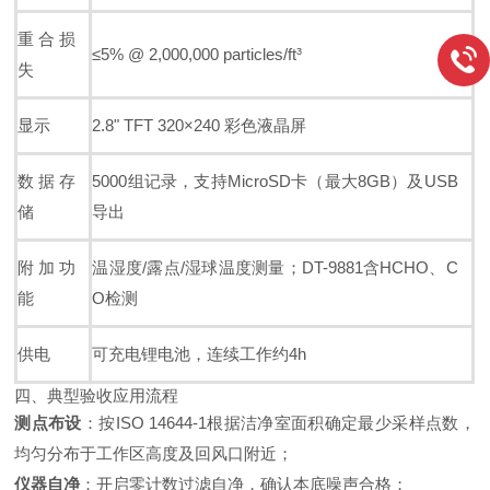
重合损
≤5% @ 2,000,000 particles/ft³
失
显示
2.8" TFT 320×240 彩色液晶屏
数据存
5000组记录，支持MicroSD卡（最大8GB）及USB
储
导出
附加功
温湿度/露点/湿球温度测量；DT-9881含HCHO、C
能
O检测
供电
可充电锂电池，连续工作约4h
四、典型验收应用流程
测点布设
：按ISO 14644-1根据洁净室面积确定最少采样点数，
均匀分布于工作区高度及回风口附近；
仪器自净
：开启零计数过滤自净，确认本底噪声合格；