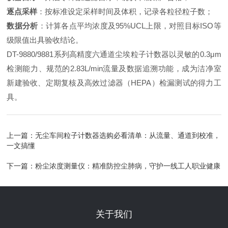
逐点采样
：按标准设定采样时间及体积，记录各粒径粒子数；
数据分析
：计算各点平均浓度及95%UCL上限，对照目标ISO等
级限值出具验收结论。
DT-9880/9881系列高精度六通道尘埃粒子计数器以灵敏的0.3μm
检测能力、规范的2.83L/min流量及数据追溯功能，成为洁净室
新建验收、定期复核及高效过滤器（HEPA）检漏测试的得力工
具。
上一篇：
无尘车间粒子计数器选购必看清单：从流量、通道到校准，
一文搞懂
下一篇：
粉尘浓度测量仪：精准防控尘肺病，守护一线工人职业健康
关于我们