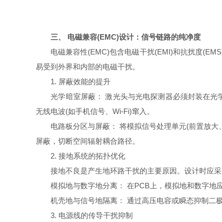
三、 电磁兼容(EMC)设计：信号链路的纯净度
电磁兼容性(EMC)包含电磁干扰(EMI)和抗扰度(E
易受到外界和内部的电磁干扰。
1. 屏蔽效能的提升
光学暗室屏蔽：​ 激光头与光电探测器必须封装在光
无线电波(如手机信号、Wi-Fi)窜入。
电路板分区与屏蔽：​ 将模拟信号处理单元(前置放大、
屏蔽，切断空间辐射耦合路径。
2. 接地系统的拓扑优化
接地不良是产生地环路干扰的主要原因。设计时应采用“
模拟地与数字地分离：​ 在PCB上，模拟地和数字地
机壳地与信号地隔离：​ 通过高压电容或瞬态抑制二
3. 电源线的传导干扰抑制