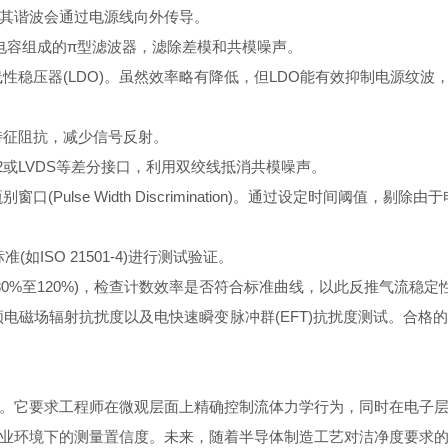
其谐波会通过电源线向外传导。
电容组成的π型滤波器，滤除差模和共模噪声。
稳压器(LDO)。虽然效率略有降低，但LDO能有效抑制电源纹波
特征阻抗，减少信号反射。
2或LVDS等差分接口，利用双绞线抵消共模噪声。
ulse Width Discrimination)。通过设定时间阈值，
如ISO 21501-4)进行测试验证。
0%至120%)，检查计数效率是否符合标准曲线，以此反推气流稳定
射频电磁场辐射抗扰度以及电快速瞬变脉冲群(EFT)抗扰度测试。合
它要求工程师在微观层面上精确控制流体力学行为，同时在电子层
业环境下的测量置信度。未来，随着半导体制造工艺对洁净度要求