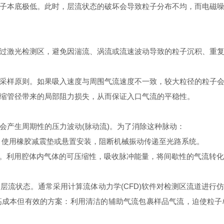
)中，粒子本底极低。此时，层流状态的破坏会导致粒子分布不均，而电
激光检测区，避免因湍流、涡流或流速波动导致的粒子沉积、重复
样原则。如果吸入速度与周围气流速度不一致，较大粒径的粒子会
缩管径带来的局部阻力损失，从而保证入口气流的平稳性。
产生周期性的压力波动(脉动流)。为了消除这种脉动：
，使用橡胶减震垫或悬置安装，阻断机械振动传递至光路系统。
)。利用腔体内气体的可压缩性，吸收脉冲能量，将间歇性的气流转
状态。通常采用计算流体动力学(CFD)软件对检测区流道进行仿真
w)是一种高成本但有效的方案：利用清洁的辅助气流包裹样品气流，迫使