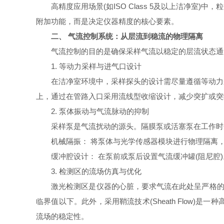
高精度应用场景(如ISO Class 5及以上洁净室
附加功能，而是决定仪器精度的核心要素。
二、 气流控制系统：从层流到稳流的物理隔离
气流控制的目的是确保采样气流以稳定的层流状态通过
1. 等动力采样与进气口设计
在洁净室环境中，采样探头的设计需尽量遵循等动力采
上，通过在管路入口采用流线型收缩设计，减少突扩或突
2. 泵体振动与气流脉动的抑制
采样泵是气流扰动的源头。隔膜泵或活塞泵在工作时会
机械隔振：​ 将泵体与光学传感器模块进行物理隔离
缓冲腔设计：​ 在泵前或泵后设置气流缓冲罐(阻尼腔
3. 检测区的流场仿真与优化
激光检测区是仪器的心脏，要求气流在此处呈严格的层流
临界值以下。此外，采用鞘流技术(Sheath Flo
流场的稳定性。