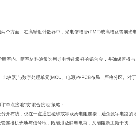
MS)两个方面。在高精度计数器中，光电倍增管(PMT)或高增益雪崩光
学暗室内。暗室材料通常选用导电性能良好的铝合金，并确保盖板与
比较器)与数字处理单元(MCU、电源)在PCB布局上严格分区。
单点接地”或“混合接地”策略：
应分开布线，仅在一点通过磁珠或零欧姆电阻连接，避免数字电路的
极管连接机壳地与信号地，既能泄放静电电荷，又能阻断工频干扰。