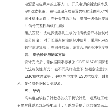
电源是电磁噪声的主要入口。开关电源的斩波频率及
π型滤波电路：​ 在电源输入端布置共模扼流圈和X/Y
线性稳压后置：​ 在开关电源之后，增加一级低压差线性
4. 信号完整性与软件滤波
阻抗匹配：​ 光电探测器到主板的信号线需严格控制
差分传输：​ 对于长距离传输的脉冲信号，采用RS42
数字滤波算法：​ 在固件层面，设置合理的脉冲宽度甄别窗口(P
四、 综合验证与测试方法
设计完成后，需依据国家标准(如GB/T 6167)和国际标准(
气流相关性测试：​ 在不同采样流量下(如额定流量的8
EMC抗扰度试验：​ 包括静电放电(ESD)抗扰度、
机、复位或数据帧丢失现象。
五、 结语
高精度尘埃粒子计数器的抗干扰设计是一项系统工程。
有效屏蔽以及规范接地设计，可以显著提升仪器在复杂工