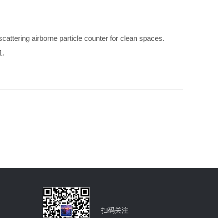
cattering airborne particle counter for clean spaces.
.
扫码关注