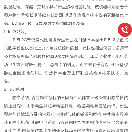
数据处理、存储、定时采样和粉尘超标报警功能。该仪器特别适合于
颗粒物全天候长期连续在线监测,以及作为现有粉尘仪的更新换代产
品。LD-6S（R）无线发射型多功能激光粉仪
P-5L2C系列
P-5L2C型便携式微电脑粉尘仪是在引进日本柴田P-5L2型便携
式数字粉尘仪基础上加入单片机控制的新一代快速测尘仪器，适用于
公共场所可吸入颗粒物PM10浓度的快速测定、工矿企业生产现场劳
动卫生方面呼吸性粉尘、总粉尘的测定。近年来有千台以上P-5型仪
器在全国各地使用。 引进日本全套生产制造及检测标定技术、设
备。
Sintrol系列
除尘系统, 含有粉尘颗粒的气固两相流体在经过管道和除尘器的
输送过程中,由于粉尘颗粒与粉尘颗粒、粉尘颗粒与管道内壁、粉尘
颗粒与过滤滤芯及粉尘颗粒与烟道气体的碰撞和摩擦,将使粉尘颗粒
带有静电电荷.其静电电荷量与管道内的气固两相流体中粉尘含量有
直接关系,电荷量的算术平均值及扰动量的均方根值都反应出管道内