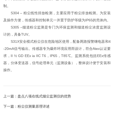
制。
S304 – 粉尘线性排放检测，主要应用于粉尘排放检测。为安装
及操作方便，传感器和控制单元一并置于防护等级为IP65的壳体内。
S305 –烟道粉尘监测是专门为环保监测和烟道粉尘浓度监测设
计的，具备TUV。
S31X安全模式粉尘仪在危险地区使用，配备两路报警继电器和4
-20mA信号输出。传感器专为爆炸环境应用而设计，符合Atex认证要
求，II ½ GD EEx ia IIC T6，IP65，T85℃。监测系统包括EEx传感
器，分体变送器，信号处理单元（监测设备），整体设计便于安装和
操作。
上一篇：
盘点八项在线式烟尘监测仪的优势
下一篇：
粉尘仪测量原理详述