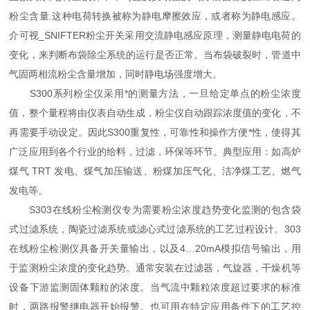
粉尘含量.这种电荷转换被称为静电摩擦效应，或者称为静电感应。
介可视_SNIFTER粉尘开关采用交流静电感应原理，测量静电电荷的
变化，来判断布袋除尘系统的运行是否正常。当布袋破裂时，管道中
气固两相流粉尘含量增加，同时静电场强度增大。
S300系列粉尘仪采用*的测量方法，一旦给定单点的粉尘浓度
值，整个量程将由仪表自动生成，粉尘仪自动跟踪浓度值的变化，不
再需要手动设定。因此S300重复性，可靠性和操作方便*性，使得其
广泛应用到各个行业的给料，过滤，环保等环节。典型应用：如高炉
煤气 TRT 发电、煤气加压输送、粉煤加压气化、洁净煤工艺、燃气
发电等。
S303在线粉尘检测仪专为需要粉尘浓度趋势变化监测的包含袋
式过滤系统，陶瓷过滤系统或滤心式过滤系统的工艺过程设计。303
在线粉尘检测仪具备开关量输出，以及4…20mA模拟信号输出，用
于监测粉尘浓度的变化趋势。通常安装在过滤器，气旋器，干燥机等
设备下游监测固体颗粒的浓度。当气流中颗粒浓度超过要求的标准
时，两路报警继电器开始报警。也可用在特定应用条件下的工艺控