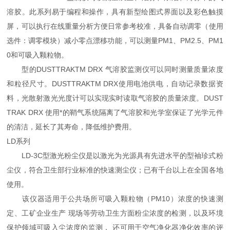
溶胶。此系列易于编程和操作，具有新型绘图式界面以及彩色触摸
屏，可以执行在线重量分析方便日常参考校准，具备自动调零（使用
选件：调零模块）减小零点漂移功能，可以测量PM1、PM2.5、PM1
0和可吸入颗粒物。
型的DUSTTRAKTM DRX 气溶胶监测仪可以同时测量质量浓度
和粒径尺寸。DUSTTRAKTM DRX使用电池供电，自动记录数据资
料，光散射激光光度计可以实现实时读取气溶胶的质量浓度。DUST
TRAK DRX 使用*的鞘气系统隔离了气溶胶和光学室保证了光学元件
的清洁，延长了其寿命，降低维护费用。
LD系列
LD-3C型激光粉尘仪是以激光为光源具有先进水平的型袖珍式粉
尘仪，符合卫生部行业标准的快速测尘仪；已有千台以上在全国各地
使用。
该仪器适用于公共场所可吸入颗粒物（PM10）浓度的快速测
定、工矿企业生产 现场等劳动卫生方面粉尘浓度的检测，以及环境
保护领域可吸入尘浓度的监测， 还可用于空气净化器净化效率的评