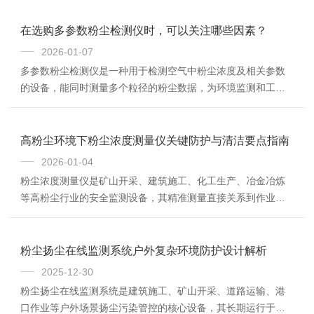
理，如光散射原理，当光...
在选购多参数粉尘检测仪时，可以关注哪些因素？
2026-01-07
多参数粉尘检测仪是一种用于检测空气中粉尘浓度及相关参数
的设备，能同时测量多个粒径的粉尘数据，为环境监测和工业
生产等提供重要数据支持。特点：多参数测量：可提供更完整
的环境信息，避免单一参数监测的局限性。高精度与高灵敏
度：采用先进的激光散射技术，能够准确测量低浓度的粉尘颗
高粉尘环境下粉尘浓度测量仪关键防护与清洁要点指南
粒。实时监测：能够连续、实时地监测环境中的粉尘浓度变
2026-01-04
化，为及时采取控制措施提供依据。便携性与易用性：部分设
粉尘浓度测量仪是矿山开采、建筑施工、化工生产、冶金冶炼
备设计为便携式，便于在不同场景下进行移动检测；同时，操
等高粉尘行业的安全监测设备，其精准测量直接关系到作业环
作界面友好，易于上手。数据存储与传输：支持数据存储和...
境安全与员工职业健康。高粉尘环境中，大量悬浮粉尘易附
着、侵入设备内部，导致测量偏差增大、部件磨损老化、设备
故障频发等问题。因此，做好针对性的防护措施与规范的清洁
粉尘扬尘在线监测系统户外复杂环境防护设计解析
维护，是保障设备稳定运行、延长使用寿命的核心前提。以下
2025-12-30
详细解析高粉尘环境下粉尘浓度测量仪的关键防护与清洁要
粉尘扬尘在线监测系统是建筑施工、矿山开采、道路运输、港
点。高粉尘环境下的防护要点，核心在于构建“外部隔离、内部
口作业等户外场景扬尘污染管控的核心设备，其长期运行于高