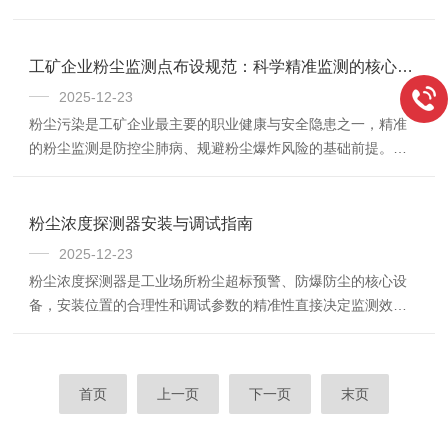
防护”的双重屏障，阻断粉尘对设备核心部件的侵蚀。首...
温暴晒、高湿梅雨、暴雨侵袭、强风扰动、电磁干扰等复杂环
境中。恶劣环境易导致设备故障、数据失真甚至停机，因此针
对性的特殊防护设计成为保障系统稳定运行与监测数据可靠的
工矿企业粉尘监测点布设规范：科学精准监测的核心遵循
关键。下面系统解析粉尘扬尘在线监测系统适配户外复杂环境
2025-12-23
的核心防护设计，为用户选型与运维提供专业参考。针对高温
粉尘污染是工矿企业最主要的职业健康与安全隐患之一，精准
与高湿环境，系统需具备精准的温湿度自适应防护设计。高温
的粉尘监测是防控尘肺病、规避粉尘爆炸风险的基础前提。监
环境下，监测主机与传感器易因过热导致元件老化、数...
测点的科学布设直接决定监测数据的代表性、准确性与可靠
性，需严格遵循“覆盖关键区域、贴合作业特性、符合标准要
求”的核心原则。结合相关标准，工矿企业粉尘监测点布设需重
粉尘浓度探测器安装与调试指南
点遵循以下规范要求。核心布设原则：聚焦人员暴露与尘源扩
2025-12-23
散，确保数据代表性。监测点布设的核心目标是反映作业人员
粉尘浓度探测器是工业场所粉尘超标预警、防爆防尘的核心设
实际粉尘暴露水平，因此需优先布设在作业人员呼吸带高度
备，安装位置的合理性和调试参数的精准性直接决定监测效
（距地面1.5-2米），避免过高或过低导致数据失真...
果。以下是步骤化安装流程与调试要点，简单易操作。一、安
装前准备工作1.安装条件确认2.工具与材料准备安装工具：冲击
钻、螺丝刀、扳手、水平仪、卷尺辅助材料：膨胀螺栓、电缆
首页
上一页
下一页
末页
套管、密封胶、绝缘胶带二、核心安装步骤(清单化执行)1.安装
位置选择(关键步骤)粉尘源附近安装：探头应正对粉尘产生点