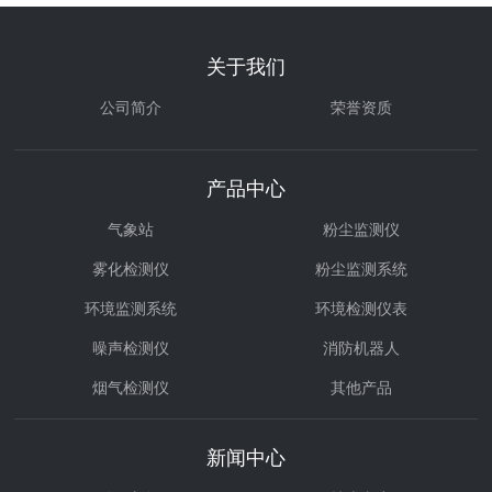
(如皮带转运口、破碎机出料口)，距离粉尘源1~3米，高度与粉
尘扩散高度平齐(一般离地2~4...
关于我们
公司简介
荣誉资质
产品中心
气象站
粉尘监测仪
雾化检测仪
粉尘监测系统
环境监测系统
环境检测仪表
噪声检测仪
消防机器人
烟气检测仪
其他产品
环境治理
气体检测仪
新闻中心