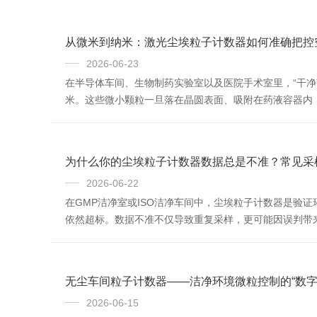
从微米到纳米：激光尘埃粒子计数器如何准确把控
2026-06-23
在半导体车间、生物制药实验室以及医院手术室里，“干
米。这些微小颗粒一旦落在晶圆表面、吸附在药液容器内
粒的工具。它不直接评价空气“好”或“坏”，而是通过统
类设备的作用...
为什么你的尘埃粒子计数器数据总是不准？常见采
2026-06-22
在GMP洁净室或ISO洁净车间中，尘埃粒子计数器是验
依然超标。数据不准不仅导致重复采样，更可能因误判带
了吗？1.采样口方向与气流流型不符这是最容易被忽视的失
层...
无尘车间粒子计数器——洁净环境微粒控制的“数字
2026-06-15