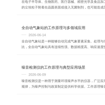
在电子半导体、生物医药、医疗器械、精密光学及食品加
的尘埃粒子附着在晶圆表面或侵入无菌制剂，也可能造成
进行实时计数，是验证洁净室是否达到ISO14644‑1、
采...
全自动气象站的工作原理与多领域应用
2026-06-14
全自动气象站是一种能够自动完成气象要素采集、处理与
比，全自动气象站具有连续性强、数据精度高、响应速度
块和支架结构组成。传感器系统负责感知各类气象要素，
集器对信号进行放...
噪音检测仪的工作原理与典型应用场景
2026-06-09
噪音检测仪是一种用于测量环境噪声水平的仪器，广泛应
规律，为噪声控制与政策制定提供科学依据。工作原理​
号，信号放大器将其放大至可处理范围。滤波器通常按照
为数字信号，由数据...