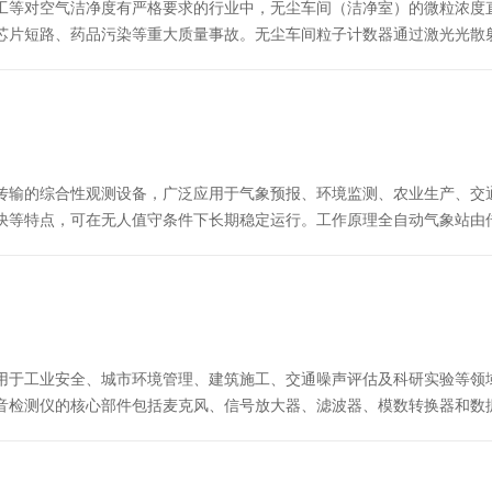
工等对空气洁净度有严格要求的行业中，无尘车间（洁净室）的微粒浓度
芯片短路、药品污染等重大质量事故。无尘车间粒子计数器通过激光光散
GB50073或GMP规定的洁净等级及日常监控的核心检测仪器。工作原理
传输的综合性观测设备，广泛应用于气象预报、环境监测、农业生产、交
快等特点，可在无人值守条件下长期稳定运行。工作原理​全自动气象站由
如气温、湿度、气压、风速、风向、降水量、太阳辐射等。各传感器将物
用于工业安全、城市环境管理、建筑施工、交通噪声评估及科研实验等领
噪音检测仪的核心部件包括麦克风、信号放大器、滤波器、模数转换器和数
国际标准（如A计权、C计权）对信号进行频率加权，以模拟人耳对不同