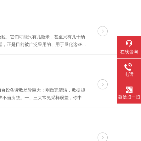
微粒。它们可能只有几微米，甚至只有几十纳
器，正是目前被广泛采用的、用于量化这些微
在线咨询
一、工作原理：激光散射的物理基础要理解这
电话
，两台设备读数差异巨大；刚做完清洁，数据却
微信扫一扫
护不当所致。一、三大常见采样误差，你中招
流洁净室中采样头逆风或垂直气流放置，会扰乱