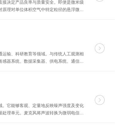
直接决定产品良率与质量安全。即便是微米级
射原理对单位体积空气中特定粒径的悬浮微粒
与标准符合性粒子计数器采用激光散射检测原理：
通运输、科研教育等领域。与传统人工观测相
传感器系统、数据采集器、供电系统、通信模
理量转换为电信号，并传输至数据采集器。采
域。它能够客观、定量地反映噪声强度及变化
据处理单元。麦克风将声波转换为微弱电信
频率声音的敏感度。模数转换器将模拟信号转