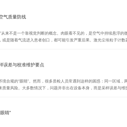
空气质量防线
净”从来不是一个靠视觉判断的概念。肉眼看不见的，是空气中持续悬浮的
，或是随着气流进入患者创口，都可能引发严重后果。激光尘埃粒子计数
计单位体积空气中不同粒径的粒子数量，为洁净环境的判定提供客观依据。
样误差与校准维护要点
证环境合规的“眼睛”。然而，很多质检人员常遇到这样的困惑：同一区域
来质量风险。大多数情况下，问题并非出在设备本身，而是采样误差与维
误。根据ISO14644-1标准，采样头必须朝向气流方向。如果在单向
眼睛“