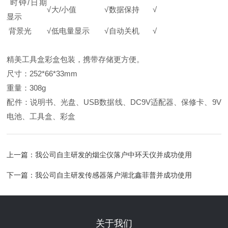
时钟/日期
√
大/小值
√
数据保持
√
显示
背景光
√
低电量显示
√
自动关机
√
精美工具盒彩盒包装，携带存储更方便。
尺寸：252*66*33mm
重量：308g
配件：说明书、光盘、USB数据线、DC9V适配器、保修卡、9V
电池、工具盒、彩盒
上一篇：
我公司自主研发的烟尘仪落户中环天仪并成功使用
下一篇：
我公司自主研发传感器落户湖北鑫菲普并成功使用
关于我们