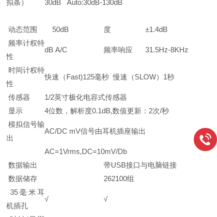
拟条）
30dB Auto:30dB-130dB
动态范围
50dB
度
±1.4dB
频率计权特
dB A/C
频率响应
31.5Hz-8KHz
性
时间计权特
快速（Fast)125毫秒 慢速（SLOW）1秒
性
传感器
1/2英寸极化电容式传感器
显示
4位数，解析度0.1dB,数值更新：2次/秒
模拟信号输
AC/DC mV信号由耳机插座输出
出
AC=1Vrms,DC=10mV/Db
数据输出
带USB接口与电脑链接
数据储存
262100组
35毫米耳
√
√
机插孔