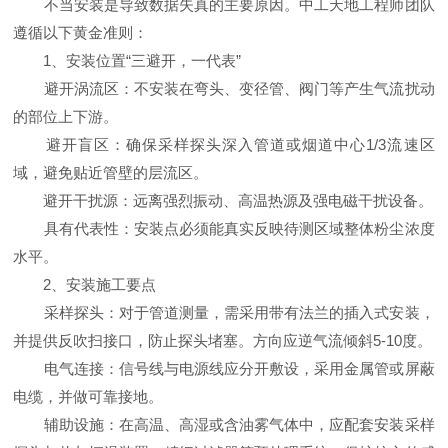
不当安装是导致数据失真的主要原因。中工天地工程师团队
遵循以下黄金准则：
1、安装位置“三避开，一代表”
避开涡流区：不安装在弯头、变径管、阀门等产生气流扰动
的部位上下游。
避开盲区：确保采样探头深入管道或烟道中心1/3流速区
域，避免贴近管壁的层流区。
避开干扰源：远离强烈振动、高温热源及强电磁干扰设备。
具有代表性：安装点必须能真实反映待测区域整体粉尘浓度
水平。
2、安装施工要点
采样探头：对于管道测量，需采用带有法兰的插入式安装，
并提供反吹扫接口，防止探头堵塞。方向应逆气流倾斜5-10度。
电气连接：信号线与电源线应分开敷设，采用金属管或屏蔽
电缆，并做可靠接地。
辅助设施：在高温、高湿或含油雾气体中，应配套安装采样