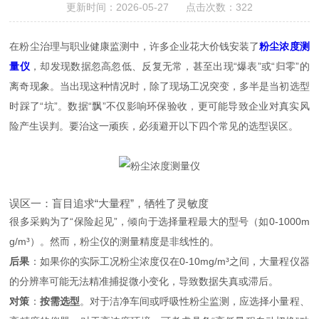
更新时间：2026-05-27 点击次数：322
在粉尘治理与职业健康监测中，许多企业花大价钱安装了
粉尘浓度测
量仪
，却发现数据忽高忽低、反复无常，甚至出现“爆表”或“归零”的
离奇现象。当出现这种情况时，除了现场工况突变，多半是当初选型
时踩了“坑”。数据“飘”不仅影响环保验收，更可能导致企业对真实风
险产生误判。要治这一顽疾，必须避开以下四个常见的选型误区。
误区一：盲目追求“大量程”，牺牲了灵敏度
很多采购为了“保险起见”，倾向于选择量程最大的型号（如0-1000m
g/m³）。然而，粉尘仪的测量精度是非线性的。
后果
：如果你的实际工况粉尘浓度仅在0-10mg/m³之间，大量程仪器
的分辨率可能无法精准捕捉微小变化，导致数据失真或滞后。
对策
：
按需选型
。对于洁净车间或呼吸性粉尘监测，应选择小量程、