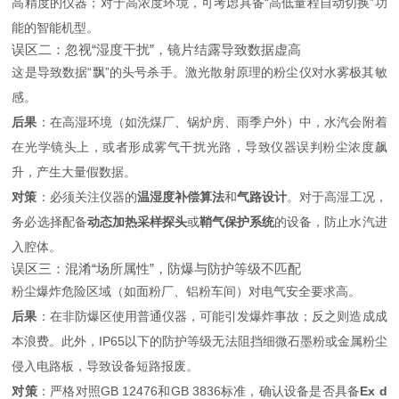
高精度的仪器；对于高浓度环境，可考虑具备“高低量程自动切换”功
能的智能机型。
误区二：忽视“湿度干扰”，镜片结露导致数据虚高
这是导致数据“飘”的头号杀手。激光散射原理的粉尘仪对水雾极其敏
感。
后果
：在高湿环境（如洗煤厂、锅炉房、雨季户外）中，水汽会附着
在光学镜头上，或者形成雾气干扰光路，导致仪器误判粉尘浓度飙
升，产生大量假数据。
对策
：必须关注仪器的
温湿度补偿算法
和
气路设计
。对于高湿工况，
务必选择配备
动态加热采样探头
或
鞘气保护系统
的设备，防止水汽进
入腔体。
误区三：混淆“场所属性”，防爆与防护等级不匹配
粉尘爆炸危险区域（如面粉厂、铝粉车间）对电气安全要求高。
后果
：在非防爆区使用普通仪器，可能引发爆炸事故；反之则造成成
本浪费。此外，IP65以下的防护等级无法阻挡细微石墨粉或金属粉尘
侵入电路板，导致设备短路报废。
对策
：严格对照GB 12476和GB 3836标准，确认设备是否具备
Ex d