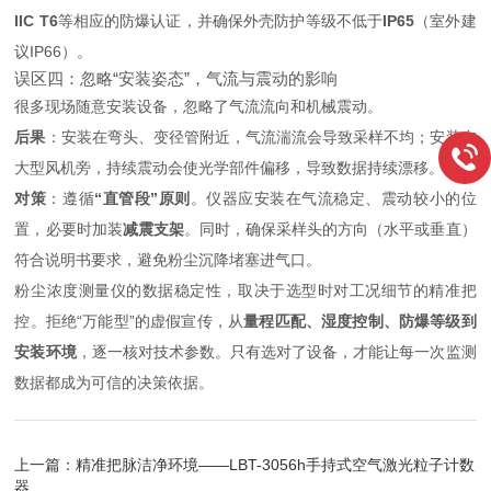
IIC T6
等相应的防爆认证，并确保外壳防护等级不低于
IP65
（室外建
议IP66）。
误区四：忽略“安装姿态”，气流与震动的影响
很多现场随意安装设备，忽略了气流流向和机械震动。
后果
：安装在弯头、变径管附近，气流湍流会导致采样不均；安装在
大型风机旁，持续震动会使光学部件偏移，导致数据持续漂移。
对策
：遵循
“直管段”原则
。仪器应安装在气流稳定、震动较小的位
置，必要时加装
减震支架
。同时，确保采样头的方向（水平或垂直）
符合说明书要求，避免粉尘沉降堵塞进气口。
粉尘浓度测量仪的数据稳定性，取决于选型时对工况细节的精准把
控。拒绝“万能型”的虚假宣传，从
量程匹配、湿度控制、防爆等级到
安装环境
，逐一核对技术参数。只有选对了设备，才能让每一次监测
数据都成为可信的决策依据。
上一篇：
精准把脉洁净环境——LBT-3056h手持式空气激光粒子计数
器