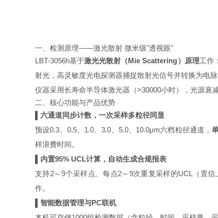
一、检测原理——激光散射 微米级"透视眼"
LBT-3056h基于
激光光散射（Mie Scattering）原理
工作：
射光，高灵敏度光电探测器捕捉散射光信号并转换为电脉
仪器采用长寿命半导体激光器（>30000小时），光源
二、核心功能与产品优势
▌六通道同步计数，一次采样多粒径同显
预设0.3、0.5、1.0、3.0、5.0、10.0μm六档粒径通道，
样浪费时间。
▌内置95% UCL计算，自动生成合规报表
支持2～9个采样点、每点2～9次重复采样的UCL（置信上
作。
▌智能数据管理与PC联机
本机可存储1000组检测数据（含粒径、时间、采样量、