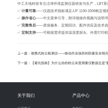
中工天地科技专注洁净环境监测仪器研发与生产，LBT系
✅
计量可靠
——仪器技术指标满足JJF 1190-2008检
✅
操作省心
——中文菜单引导，附详细操作视频与说明
✅
完整售后
——质保服务、定期回访、配件供应及技术
✅
定制支持
——可根据需求提供温湿度探头、外置打印
上一篇：
便携式粉尘检测仪——移动作业场所的防爆安全哨
下一篇：
【避坑指南】为什么你的粉尘浓度测量仪数据总是“飘
关于我们
产品中心