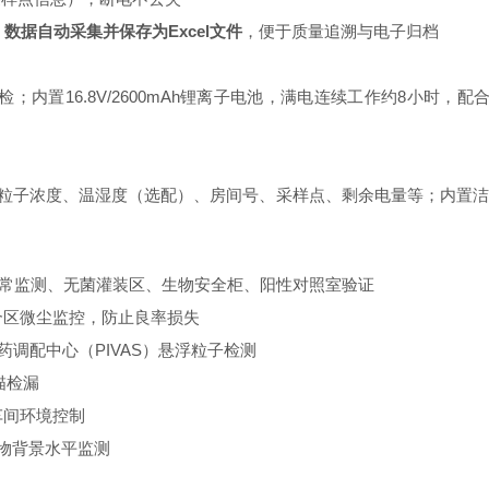
数据自动采集并保存为Excel文件
，便于质量追溯与电子归档
松巡检；内置16.8V/2600mAh锂离子电池，满电连续工作约8小时，
时显示粒子浓度、温湿度（选配）、房间号、采样点、剩余电量等；内
证与日常监测、无菌灌装区、生物安全柜、阳性对照室验证
合区微尘监控，防止良率损失
药调配中心（PIVAS）悬浮粒子检测
描检漏
车间环境控制
物背景水平监测