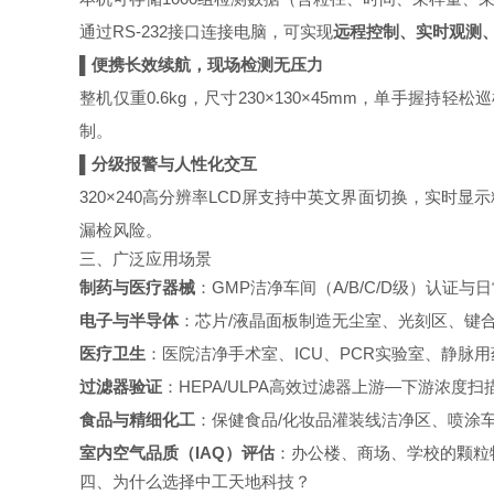
通过RS-232接口连接电脑，可实现
远程控制、实时观测、
▌便携长效续航，现场检测无压力
整机仅重0.6kg，尺寸230×130×45mm，单手握持轻
制。
▌分级报警与人性化交互
320×240高分辨率LCD屏支持中英文界面切换，实
漏检风险。
三
、广泛应用场景
制药与医疗器械
：GMP洁净车间（A/B/C/D级）认
电子与半导体
：芯片/液晶面板制造无尘室、光刻区、键
医疗卫生
：医院洁净手术室、ICU、PCR实验室、静脉用
过滤器验证
：HEPA/ULPA高效过滤器上游—下游浓度扫
食品与精细化工
：保健食品/化妆品灌装线洁净区、喷涂
室内空气品质（IAQ）评估
：办公楼、商场、学校的颗粒
四、为什么选择中工天地科技？