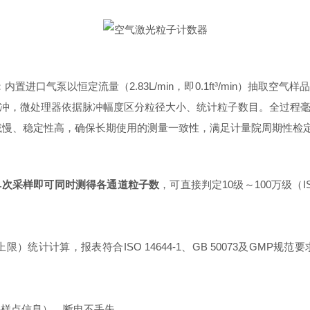
内置进口气泵以恒定流量（2.83L/min，即0.1ft³/min）抽
冲，微处理器依据脉冲幅度区分粒径大小、统计粒子数目。全过程
衰减慢、稳定性高，确保长期使用的测量一致性，满足计量院周期性检
单次采样即可同时测得各通道粒子数
，可直接判定10级～100万级（ISO
限）统计计算，报表符合ISO 14644-1、GB 50073及GM
采样点信息），断电不丢失