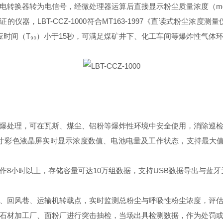
电转换器转为电信号，经微处理器运算后直接显示粉尘质量浓度（mg
，LBT-CCZ-1000符合MT163-1997《直读式粉尘浓度测量仪表
数，响应时间（T₉₀）小于15秒，可满足煤矿井下、化工车间等爆炸性气
处理，可在瓦斯、煤尘、铝粉等爆炸性环境中安全使用，消除巡检
彩色液晶屏实时显示浓度数值、电池电量及工作状态，支持最大值
小时以上，存储容量可达10万组数据，支持USB数据导出与蓝牙
回风巷、运输机转载点，实时监测总粉尘与呼吸性粉尘浓度，评估
材加工厂、面粉厂进行突击抽检，当场出具检测数据，作为处罚或