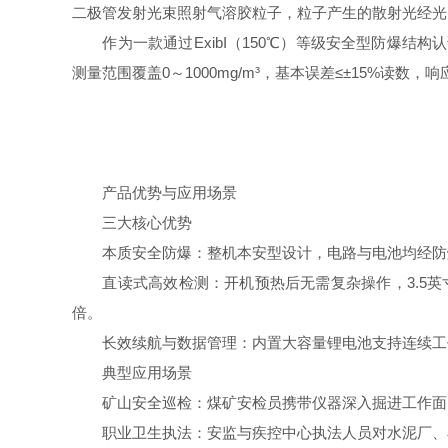
二极管发射光束照射气溶胶粒子，粒子产生的散射光经光
作为一款通过ExibI（150℃）等级安全型防爆结构认证的仪器
测量范围覆盖0～1000mg/m³，基本误差≤±15%读
产品优势与应用场景
三大核心优势
本质安全防爆：整机本安型设计，电路与电池均经防爆
直读式高效检测：开机预热后无需复杂操作，3.5英寸
倍。
长效续航与数据管理：内置大容量锂电池支持连续工作8
典型应用场景
矿山安全巡检：煤矿安检员携带仪器深入掘进工作面、
职业卫生执法：安监与疾控中心执法人员对水泥厂、石