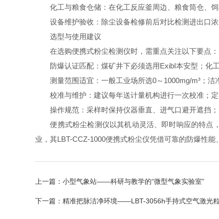
化工与粮食仓储：在化工反应釜周边、粮食筒仓、饲料
设备维护验收：除尘设备检修前后对比检测进出口浓度
选型与使用建议
在选购便携式粉尘检测仪时，需重点关注以下要点：
防爆认证匹配：煤矿井下必须选用ExibI本安型；化
测量范围适宜：一般工业场所选0～1000mg/m³；洁净
校准与维护：建议每年送计量机构进行一次校准；定期
操作规范：采样时保持仪器垂直、进气口避开遮挡；
便携式粉尘检测仪以其机动灵活、即时响应的特点，填
业，其LBT-CCZ-1000便携式粉尘仪凭借可靠的
上一篇：
小型气象站——科研与教学的“微型气象实验室”
下一篇：
精准把脉洁净环境——LBT-3056h手持式空气激光