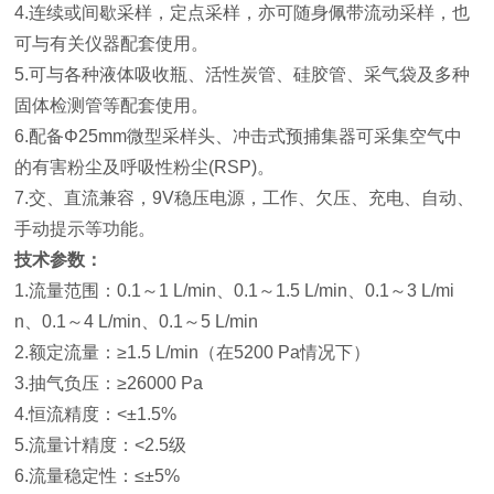
4.连续或间歇采样，定点采样，亦可随身佩带流动采样，也
可与有关仪器配套使用。
5.可与各种液体吸收瓶、活性炭管、硅胶管、采气袋及多种
固体检测管等配套使用。
6.配备Φ25mm微型采样头、冲击式预捕集器可采集空气中
的有害粉尘及呼吸性粉尘(RSP)。
7.交、直流兼容，9V稳压电源，工作、欠压、充电、自动、
手动提示等功能。
技术参数：
1.流量范围：0.1～1 L/min、0.1～1.5 L/min、0.1～3 L/mi
n、0.1～4 L/min、0.1～5 L/min
2.额定流量：≥1.5 L/min（在5200 Pa情况下）
3.抽气负压：≥26000 Pa
4.恒流精度：<±1.5%
5.流量计精度：<2.5级
6.流量稳定性：≤±5%