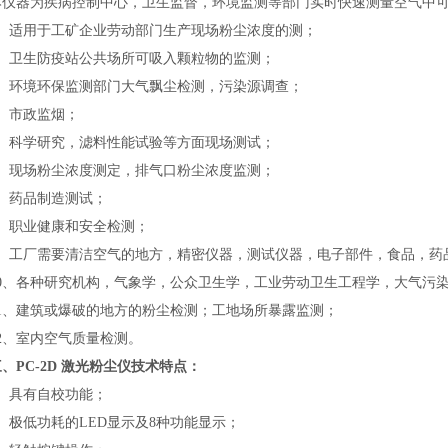
器为疾病控制中心，卫生监督，环境监测等部门实时快速测量空气中可吸入颗
适用于工矿企业劳动部门生产现场粉尘浓度的测；
卫生防疫站公共场所可吸入颗粒物的监测；
环境环保监测部门大气飘尘检测，污染源调查；
市政监烟；
科学研究，滤料性能试验等方面现场测试；
现场粉尘浓度测定，排气口粉尘浓度监测；
药品制造测试；
职业健康和安全检测；
工厂需要清洁空气的地方，精密仪器，测试仪器，电子部件，食品，药
、各种研究机构，气象学，公众卫生学，工业劳动卫生工程学，大气污
、建筑或爆破的地方的粉尘检测；工地场所暴露监测；
、室内空气质量检测。
、PC-2D 激光粉尘仪技术特点：
具有自校功能；
极低功耗的LED显示及8种功能显示；