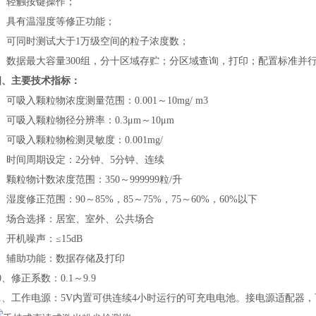
轻触按键操作；
具有温湿度等修正功能；
可同时测试大于1万级空间的粒子浓度数；
数据最大容量300组，分十区域存贮；分区域查询，打印；配置标准并行口
四、主要技术指标：
吸入颗粒物浓度测量范围：0.001～10mg/ m3
吸入颗粒物径分辨率：0.3μm～10μm
吸入颗粒物检测灵敏度：0.001mg/
时间周期设定：2分钟、5分钟、连续
粒物计数浓度范围：350～999999粒/升
度修正范围：90～85%，85～75%，75～60%，60%以下
场合选择：居室、室外、公共场合
机噪声：≤15dB
辅助功能：数据存储及打印
修正系数：0.1～9.9
工作电源：5V内置可供连续4小时运行的可充电电池。接电源适配器，可直接