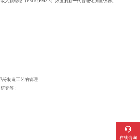
粒物（PM10,PM2.5）浓度的新一代智能化测量仪器。
品等制造工艺的管理；
染研究等；
在线咨询