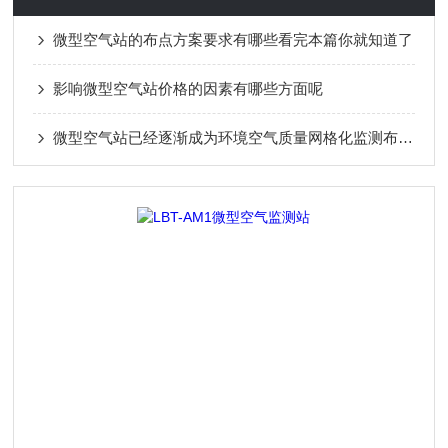
微型空气站的布点方案要求有哪些看完本篇你就知道了
影响微型空气站价格的因素有哪些方面呢
微型空气站已经逐渐成为环境空气质量网格化监测布控的重要环节