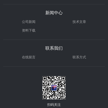
新闻中心
公司新闻
技术文章
资料下载
联系我们
在线留言
联系方式
扫码关注