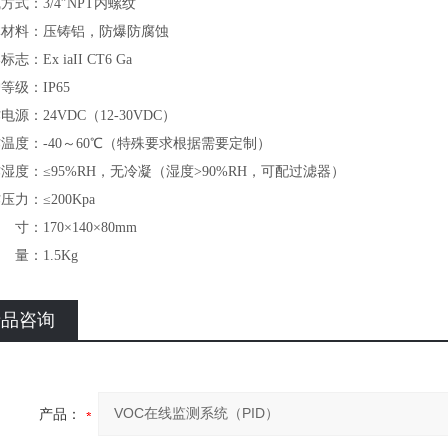
线方式：3/4″NPT内螺纹
体材料：压铸铝，防爆防腐蚀
标志：Ex iaII CT6 Ga
等级：IP65
电源：24VDC（12-30VDC）
作温度：-40～60℃（特殊要求根据需要定制）
作湿度：≤95%RH，无冷凝（湿度>90%RH，可配过滤器）
压力：≤200Kpa
寸：170×140×80mm
 量：1.5Kg
产品咨询
产品：