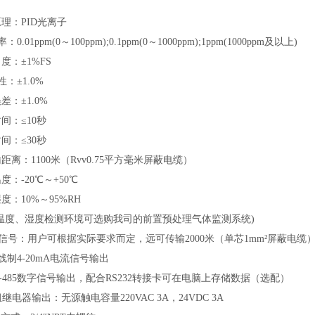
理：PID光离子
：0.01ppm(0～100ppm);0.1ppm(0～1000ppm);1ppm(1000ppm及以上)
：±1%FS
性：±1.0%
差：±1.0%
间：≤10秒
间：≤30秒
距离：1100米（Rvv0.75平方毫米屏蔽电缆）
度：-20℃～+50℃
度：10%～95%RH
高温度、湿度检测环境可选购我司的前置预处理气体监测系统)
出信号：用户可根据实际要求而定，远可传输2000米（单芯1mm²屏蔽电缆
线制4-20mA电流信号输出
S-485数字信号输出，配合RS232转接卡可在电脑上存储数据（选配）
组继电器输出：无源触电容量220VAC 3A，24VDC 3A