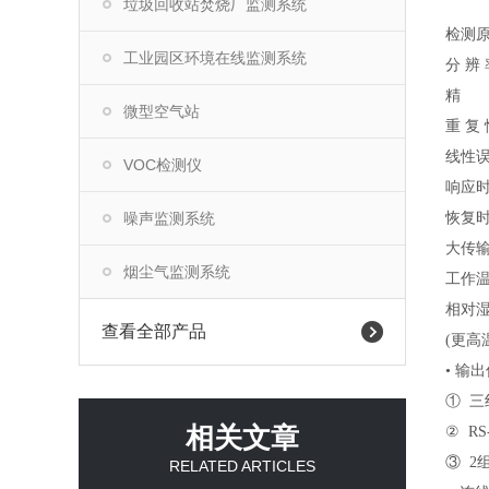
垃圾回收站焚烧厂监测系统
检测原
工业园区环境在线监测系统
分 辨 率
精 度
微型空气站
重 复 
线性误
VOC检测仪
响应时
噪声监测系统
恢复时
大传输
烟尘气监测系统
工作温
相对湿
查看全部产品
(更
• 输
① 三
相关文章
② R
③ 2
RELATED ARTICLES