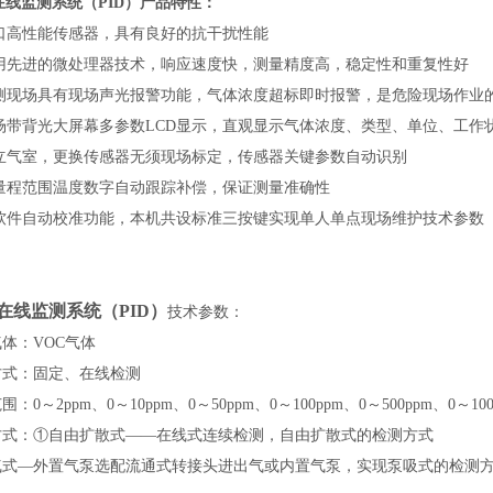
在线监测系统（PID）产品特性：
进口高性能传感器，具有良好的抗干扰性能
采用先进的微处理器技术，响应速度快，测量精度高，稳定性和重复性好
检测现场具有现场声光报警功能，气体浓度超标即时报警，是危险现场作业
现场带背光大屏幕多参数LCD显示，直观显示气体浓度、类型、单位、工作
独立气室，更换传感器无须现场标定，传感器关键参数自动识别
全量程范围温度数字自动跟踪补偿，保证测量准确性
全软件自动校准功能，本机共设标准三按键实现单人单点现场维护技术参数
C在线监测系统（PID）
技术参数：
体：VOC气体
方式：固定、在线检测
：0～2ppm、0～10ppm、0～50ppm、0～100ppm、0～500ppm、0～1000
方式：①自由扩散式——在线式连续检测，自由扩散式的检测方式
气式—外置气泵选配流通式转接头进出气或内置气泵，实现泵吸式的检测方